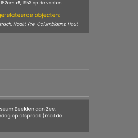
 182cm x
B, 1953 op de voeten
gerelateerde objecten:
risch
,
Naakt
,
Pre-Columbiaans
,
Hout
 Museum Beelden aan Zee.
andag op afspraak (mail de