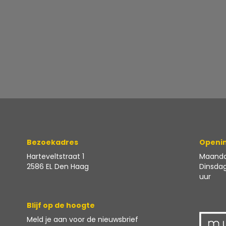
Bezoekadres
Openin
Harteveltstraat 1
Maanda
2586 EL Den Haag
Dinsdag
uur
Blijf op de hoogte
Meld je aan voor
de nieuwsbrief