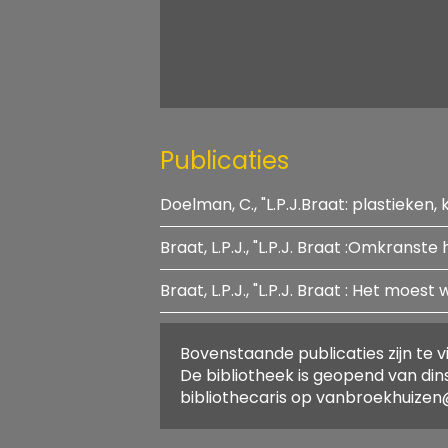
Publicaties
Doelman, C., "L.P.J.Braat: plastieken,
Titel:
"L.P.J.Braat: 
Auteurs:
Doelman, C.
Braat, L.P.J., "L.P.J. Braat : Het moest w
Titel:
"L.P.J. Braat
Jaar van uitgave:
1968
Auteurs:
Braat, L.P.J.
Aantal pagina's:
Titel:
"L.P.J. Braat 
Jaar van uitgave:
1966
ISBN:
Bovenstaande publicaties zijn te v
Auteurs:
Braat, L.P.J.
Aantal pagina's:
188
Plaats van
Arnhem
De bibliotheek is geopend van din
Jaar van uitgave:
1981
ISBN:
uitgave:
bibliothecaris op vanbroekhuizen@
Aantal pagina's:
112
Plaats van
Amsterdam
ISBN:
uitgave: