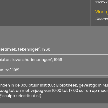
33cm x
Vind 
Geomet
 keramiek, tekeningen", 1968
Braat, L.P.J., "L.P.J. Braat :Omkranste hiaten, levensherinneringen", 1966
plastieken, keramiek, tekeningen"
el zo", 1981
 :Omkranste hiaten, levensherinneringen"
: Het moest wel zo"
inden in de Sculptuur Instituut Bibliotheek, gevestigd in
sdag tot en met vrijdag van 10.00 tot 17.00 uur en op ma
sculptuurinstituut.nl)