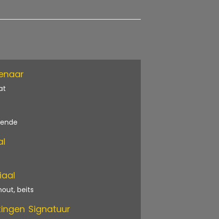
enaar
at
kende
al
iaal
out, beits
ingen
Signatuur