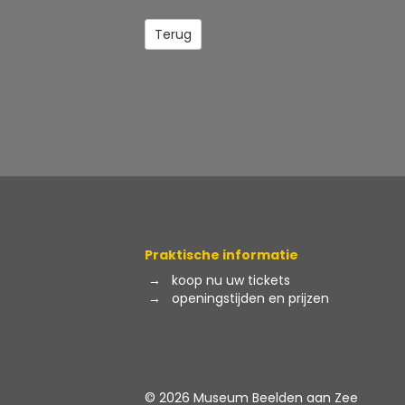
Plaats van
Amsterdam
uitgave:
Terug
Praktische informatie
→
koop nu uw tickets
→
openingstijden en prijzen
© 2026 Museum Beelden aan Zee