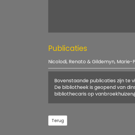
Publicaties
Nicolodi, Renato & Gildemyn, Marie-
Titel:
"Nicolodi"
Bovenstaande publicaties zijn te v
Auteurs:
Nicolodi, Re
De bibliotheek is geopend van din
Jaar van uitgave:
2015
bibliothecaris op vanbroekhuizen@
Aantal pagina's:
323
ISBN:
97894917759
Plaats van
Gent
uitgave:
Terug