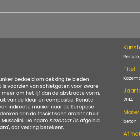
Kunst
Renato 
Titel
Kazema
 bunker bedoeld om dekking te bieden
t is voorzien van schietgaten voor zware
Jaart
 meer om het lijf dan de abstracte vorm.
uit van de kleur en compositie. Renato
2014
p een indirecte manier naar de Europese
Mater
 denken aan de fascistische architectuur
or Mussolini. De naam
Kazemat 1
is afgeleid
beton
ta', dat vesting betekent.
Afmet