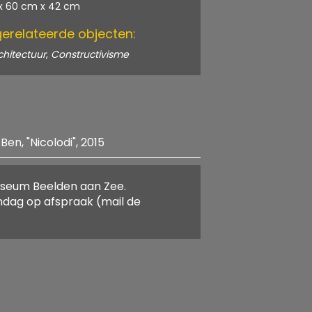
x 60 cm x 42 cm
gerelateerde objecten:
chitectuur
,
Constructivisme
n, "Nicolodi", 2015
 Museum Beelden aan Zee.
, Wim van denOverlaet, Ben
andag op afspraak (mail de