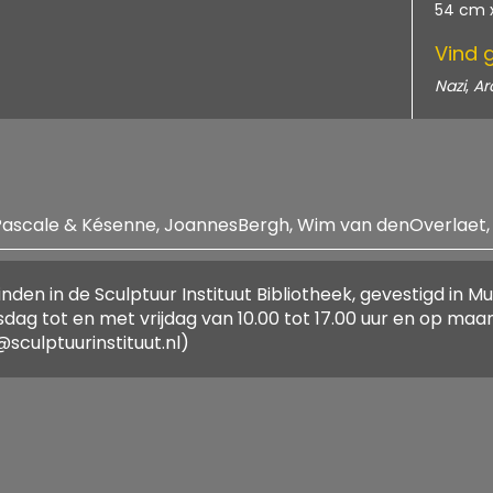
54 cm 
Vind 
Nazi
,
Ar
Pascale & Késenne, JoannesBergh, Wim van denOverlaet, Be
inden in de Sculptuur Instituut Bibliotheek, gevestigd in
nato & Gildemyn, Marie-Pascale & Késenne, JoannesBergh
sdag tot en met vrijdag van 10.00 tot 17.00 uur en op ma
sculptuurinstituut.nl)
25