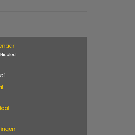
enaar
Nicolodi
t 1
al
iaal
ingen