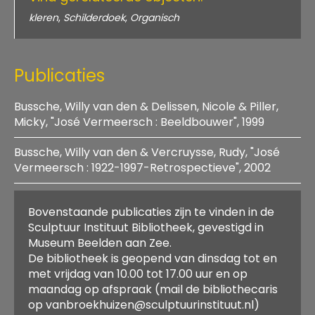
kleren
,
Schilderdoek
,
Organisch
Publicaties
Bussche, Willy van den & Delissen, Nicole & Piller,
Micky, "José Vermeersch : Beeldbouwer", 1999
Bussche, Willy van den & Vercruysse, Rudy, "José
Titel:
Vermeersch : 1922-1997-Retrospectieve", 2002
"José Vermeersch : Beeldbouwer"
Auteurs:
Titel:
Bussche, Willy van den & Delissen, Nicole &
Bovenstaande publicaties zijn te vinden in de
"José Vermeersch : 1922-1997-Retrospectieve"
Piller, Micky
Sculptuur Instituut Bibliotheek, gevestigd in
Auteurs:
Jaar van uitgave:
1999
Museum Beelden aan Zee.
Bussche, Willy van den & Vercruysse, Rudy
Aantal pagina's:
109
De bibliotheek is geopend van dinsdag tot en
Jaar van uitgave:
2002
ISBN:
9028814116
met vrijdag van 10.00 tot 17.00 uur en op
Aantal pagina's:
191
Plaats van
Zaltbommel
maandag op afspraak (mail de bibliothecaris
ISBN:
9076099405
uitgave:
op vanbroekhuizen@sculptuurinstituut.nl)
Plaats van
Oostende