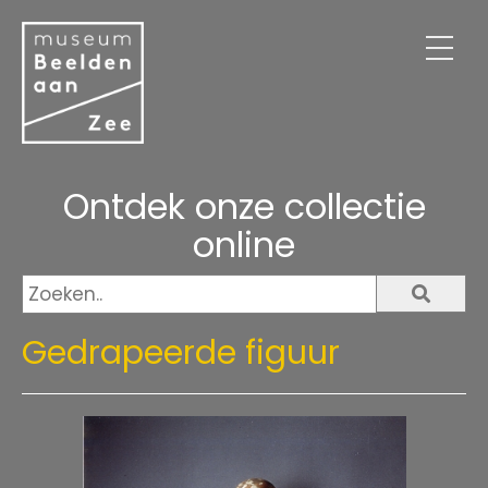
Virtuele tentoonstelling
Over ons
Contact
Webshop
Ontdek onze collectie
online
Gedrapeerde figuur