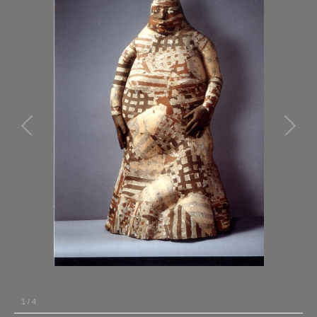
1
/
4