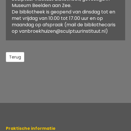
Jaar van uitgave:
1984
Jaar van uitgave:
2002
Plaats van
Brussel
Museum Beelden aan Zee.
Aantal pagina's:
Aantal pagina's:
72
uitgave:
De bibliotheek is geopend van dinsdag tot en
ISBN:
ISBN:
9076028060
met vrijdag van 10.00 tot 17.00 uur en op
Plaats van
Amsterdam
Plaats van
Den Haag/Scheveningen
maandag op afspraak (mail de bibliothecaris
uitgave:
uitgave:
op vanbroekhuizen@sculptuurinstituut.nl)
Terug
Praktische informatie