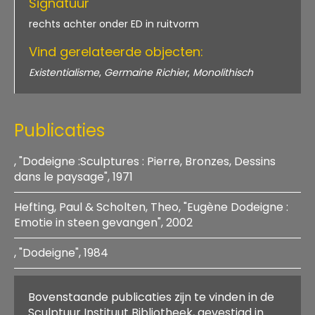
Signatuur
rechts achter onder ED in ruitvorm
Vind gerelateerde objecten:
Existentialisme
,
Germaine Richier
,
Monolithisch
Publicaties
, "Dodeigne :Sculptures : Pierre, Bronzes, Dessins
dans le paysage", 1971
Hefting, Paul & Scholten, Theo, "Eugène Dodeigne :
Titel:
Emotie in steen gevangen", 2002
"Dodeigne :Sculptures : Pierre, Bronzes, Dessins
dans le paysage"
, "Dodeigne", 1984
Titel:
Auteurs:
"Eugène Dodeigne : Emotie in steen gevangen"
Jaar van uitgave:
1971
Titel:
"Dodeigne"
Auteurs:
Aantal pagina's:
119
Bovenstaande publicaties zijn te vinden in de
Auteurs:
Hefting, Paul & Scholten, Theo
ISBN:
Sculptuur Instituut Bibliotheek, gevestigd in