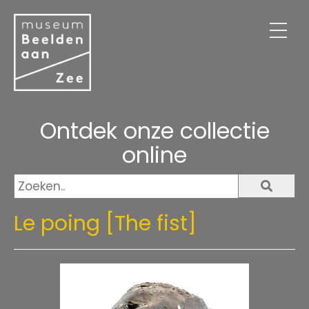
Virtuele tentoonstelling
Over ons
Contact
Webshop
Ontdek onze collectie
online
Le poing [The fist]