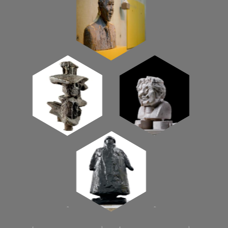
interessant, in de vorm tegengesteld
voorbeeld is de Man van Vught (1947), ooit
bedacht door Willem Reijers als een
monument van 8 meter hoog. Het verbeeldt
een zittende figuur in de boeien, waarvan de
kop lijkt op een Cycladische sculptuur uit 3000
v.Chr. Beelden buiten zijn niet altijd
bedoeld als monumenten. Er kwam een nieuw
genre bij, waarvan het beeld Zonder titel
(1957) van Naum Gabo, geplaatst naast het
Bijenkorfgebouw in Rotterdam, het eerste
voorbeeld in Nederland is (misschien wel in
Europa). Het is een beeld dat een esthetische
toevoeging is in een stedelijk landschap, een
soort landmark. Het beeld is overigens betaald
door De Bijenkorf, niet door een overheid, iets
dat vaker voorkomt dan je denkt. Dit soort
decoratieve beelden, in Nederland overigens
vaak aangetroffen op rotondes, kent een zeer
grote verscheidenheid (en kwaliteit). Het zijn
beelden die ons genoegen willen schenken en