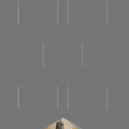
Wereldoorlog die hij moet doorstaan.
Andriessen gebruikte de wind wel vaker als
suggestief element, bijvoorbeeld in de
wapperende jas van Ir. Lely (1954), het beeld
dat als monument opgesteld staat op de
(altijd winderige) Afsluitdijk.
De Tweede Wereldoorlog is
voor Nederland de grootste crisis van de
twintigste eeuw geweest. In elke gemeente in
Nederland is wel een monument te vinden dat
deze afschuwelijke tijd herdenkt. Er was na
1945 veel werk voor beeldhouwers te vinden.
Soms werden daarvoor competities
uitgeschreven. Het ontwerp voor het
Monument voor de onbekende Politieke
Gevangene (1952-3) is door Wessel Couzijn
ingezonden voor zo’n prijsvraag. Het Nationaal
Monument (1956) op de Dam, van de hand van
John Rädecker, is heel bekend. Maar een