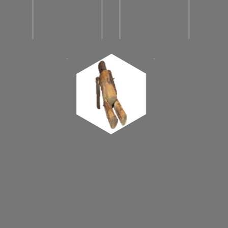
ons niet de les lezen. Ook is het mogelijk dat zij
een nieuw stadsdeel beter leesbaar maken,
daar een herkenningspunt vormen. Het Paard
(met ruiter, 1959) van Marino Marini in Den
Haag is zo’n voorbeeld. Het Wicht (1958) van
de hand van Oswald Wenckebach verbeeldt
de plek letterlijk. Het beeld is gemaakt bij de
oplevering van een Leidse nieuwbouwwijk
(Zuidwest), die vergeleken met de
eerbiedwaardige, oude dame (de Leidse
binnenstad) nog maar een puberale bakvis
was. In Nederland staan overal beelden, ook
langs de snelweg. Dat vereist een andere
vormgeving. Vandaar dat Tom Claassens
Olifanten (1999, nabij Almere) zulke schijnbaar
eenvoudige en generieke contouren hebben,
want de beelden moeten hun kracht steeds
behouden, ook als je er met 100 kilometer per
uur langsraast.